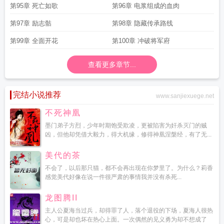
第95章 死亡如歌
第96章 电浆组成的血肉
第97章 励志骷
第98章 隐藏传承路线
第99章 全面开花
第100章 冲破将军府
查看更多章节...
完结小说推荐
www.sanjiexuege.net
不死神凰
墨门弟子方烈，少年时期饱受欺凌，更被陷害为奸杀灭门的贼
凶，但他却凭借大毅力，得大机缘，修得神凰涅槃经，有了无...
美代的茶
不会了，以后那只猫，都不会再出现在你梦里了。为什么？莉香
感觉美代好像在说一件很严肃的事情我并没有杀死...
龙图腾II
主人公夏海当过兵，却得罪了人，落个退役的下场，夏海人很热
心，可是却也坏在热心上面。一次偶然的见义勇为却不想成了