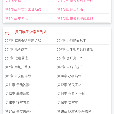
第478章 套
第477章 这次有点不一样
第476章 宇宙异常波动点
第475章 炸出母虫
第474章 电浆虫
第473章 骷髅机甲战战战
亡灵召唤手游
章节列表
第1章 亡灵召唤师疯了吧
第2章 小骷髅召唤术
第3章 黑渊副本
第4章 出来吧精英骷髅怪
第5章 谁在带谁
第6章 食尸鬼BOSS
第7章 半场开香槟
第8章 火箭式提升
第9章 正义的群殴
第10章 小有名气
第11章 贵族骷髅
第12章 通关宝箱
第13章 罪孽加深
第14章 公司的控制
第15章 强买强卖
第16章 买买买
第17章 噩梦级副本
第18章 吃着火锅杀着怪