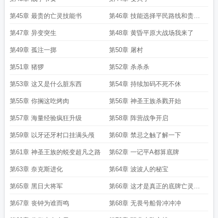
第45章 最贵的亡灵技能书
第46章 技能选择平民路线和贵族
路线
第47章 异变突生
第48章 黄昏平原大战场我来了
第49章 孤注一掷
第50章 屠村
第51章 猪猡
第52章 杀杀杀
第53章 这又是什么脏东西
第54章 持续加码不死不休
第55章 你搁这吃烤肉
第56章 神圣王族杀戮开始
第57章 海量经验疯狂升级
第58章 阵营战争开启
第59章 以牙还牙村口挂满头颅
第60章 禁忌之触了解一下
第61章 神圣王族的蜕变超凡之路
第62章 一记平A都算底牌
第63章 奈克斯进化
第64章 波波人的秘宝
第65章 黑日大将军
第66章 这才是真正的底牌亡灵天
灾
第67章 丧钟为谁而鸣
第68章 无畏号船骨冲冲冲