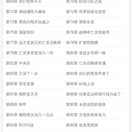
第69章 你们也有今天
第70章 职业小队之战
第71章 基础属性大爆发
第72章 世界线发生改变
第73章 黑色闪电开始减少
第74章 黑暗女皇
第75章 珈蓝组织
第76章 超稀有亡灵技能书
第77章 这才是真正的亡灵召唤师
第78章 扩散吧骷髅
第79章 亡灵体系更深入一些
第80章 喜提女导师一枚
第81章 中央区
第82章 亡灵召唤师专属
第83章 又深了一步
第84章 你们的黑皇帝来了
第85章 异常发展
第86章 好戏上演
第87章 我即是天灾
第88章 你要是这样我可就兴奋了
第89章 卸甲
第90章 未曾设想的道路
第91章 顿悟再次深入一点点
第92章 古老疾病算老几
第93章 BOSS战
第94章 改造黑死病