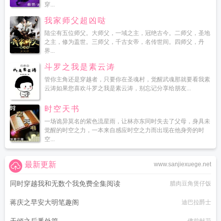
穿...
我家师父超凶哒
陆尘有五位师父。大师父，一域之主，冠绝古今。二师父，圣地
之主，修为盖世。三师父，千古女帝，名传世间。四师父，丹
界...
斗罗之我是素云涛
管你主角还是穿越者，只要你在圣魂村，觉醒武魂那就要看我素
云涛如果您喜欢斗罗之我是素云涛，别忘记分享给朋友...
时空天书
一场诡异莫名的紫色流星雨，让林亦东同时失去了父母，身具未
觉醒的时空之力，一本来自感应时空之力而出现在他身旁的时
空...
最新更新
www.sanjiexuege.net
同时穿越我和无数个我免费全集阅读
腊肉豆角煲仔饭
蒋庆之早安大明笔趣阁
迪巴拉爵士