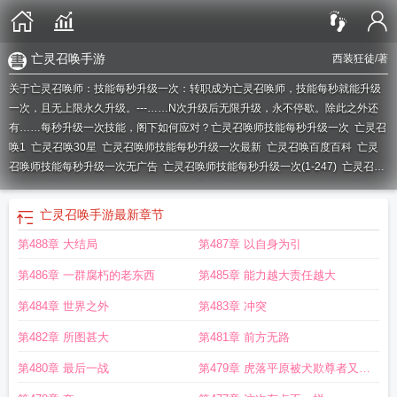
亡灵召唤手游
西装狂徒
/著
关于亡灵召唤师：技能每秒升级一次：转职成为亡灵召唤师，技能每秒就能升级
一次，且无上限永久升级。---……N次升级后无限升级，永不停歇。除此之外还
有……每秒升级一次技能，阁下如何应对？
亡灵召唤师技能每秒升级一次
亡灵召
唤1
亡灵召唤30星
亡灵召唤师技能每秒升级一次最新
亡灵召唤百度百科
亡灵
召唤师技能每秒升级一次无广告
亡灵召唤师技能每秒升级一次(1-247)
亡灵召唤
免费
亡灵召唤师技能每秒升级一次怎么弄
亡灵召唤师技能每秒升级一次是什
么
亡灵召唤师技能每秒升级一次TXT完本笔趣阁
亡灵召唤2
亡灵召唤师技能每
亡灵召唤手游
最新章节
秒升级一次怎么设置
有亡灵召唤师职业的手游
亡灵召唤推荐
亡灵召唤物
亡灵
第488章 大结局
第487章 以自身为引
召唤师图片
亡灵召唤为什么不写了
亡灵召唤 电影
亡灵召唤加点
亡灵召唤师排
行榜
亡灵召唤师技能每秒升级一次 第
亡灵召唤师技能每秒升级一次TXT完本
亡
第486章 一群腐朽的老东西
第485章 能力越大责任越大
灵召唤还有下文吗
亡灵召唤师技能每秒升级一次TXT精校版
亡灵召唤师技能每
秒升级一次无错
亡灵召唤师游戏
亡灵召唤者
亡灵召唤师技能每秒升级一次
第484章 世界之外
第483章 冲突
TXT
亡灵召唤士
亡灵召唤咒语
亡灵召唤怎么不更新了
亡灵之召唤师
亡灵与召
第482章 所图甚大
第481章 前方无路
唤
亡灵召唤手游
亡灵召唤师技能每秒升级一次全文浏览
亡灵召唤师技能每秒升
级一次西装狂徒笔趣阁
第480章 最后一战
第479章 虎落平原被犬欺尊者又嚣
张起来了