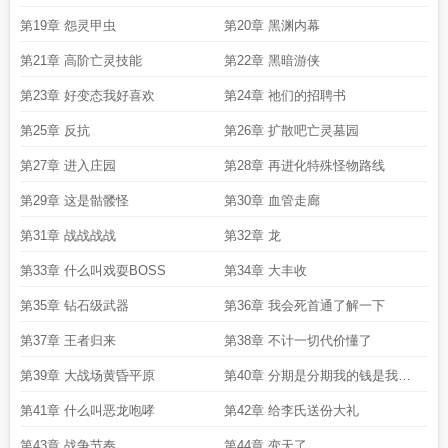
第19章 怨灵甲虫
第20章 黑渊内幕
第21章 高阶亡灵技能
第22章 黑暗游侠
第23章 好变态我好喜欢
第24章 祂们的招聘书
第25章 反抗
第26章 扩散吧亡灵墓园
第27章 进入庄园
第28章 再进化特殊怪物路线
第29章 这是骷髅怪
第30章 血管走廊
第31章 战战战战
第32章 龙
第33章 什么叫戏耍BOSS
第34章 大丰收
第35章 钻石级武器
第36章 我会死首通了解一下
第37章 王者归来
第38章 不计一切代价懂了
第39章 大战场黄昏平原
第40章 分期是分期我的钱是我的
钱
第41章 什么叫恶龙咆哮
第42章 给李氏送份大礼
第43章 战争节奏
第44章 变天了