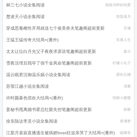
林三七小说全集阅读
南路河畔的纯爱
楚凌天小说全集阅读
惊蛰落月
穿成恶毒雌性开局就送七个俊美兽夫笔趣阁超前更新
甘遂
王猛王猛传奇大结局+(番外)
笑着人生
太太让位白月光父子夜夜求原谅笔趣阁超前更新
森火
雪夜活埋后我夺了假千金凤命笔趣阁超前更新
柠檬小丸子
温云眠君沉御温乐嫣小说全集阅读
爱吃石榴
苏萤江越小说全集阅读
清黎
许时颜暮色偿欢大结局+(番外)
招财小暖暖
姜秘书甩离婚书霍总红眼失控笔趣阁超前更新
枝啾
徐东陆达李灵小说全集阅读
青渊梦
江梨月裴寂直播逃生被病娇boss狂追亲哭了大结局+(番外)
瞌睡鱼