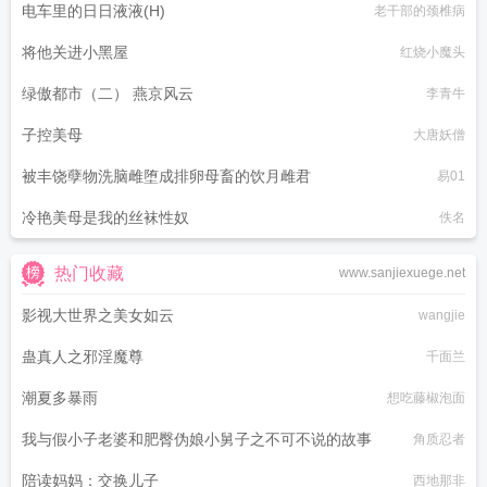
电车里的日日液液(H)
老干部的颈椎病
将他关进小黑屋
红烧小魔头
绿傲都市（二） 燕京风云
李青牛
子控美母
大唐妖僧
被丰饶孽物洗脑雌堕成排卵母畜的饮月雌君
易01
冷艳美母是我的丝袜性奴
佚名
热门收藏
www.sanjiexuege.net
影视大世界之美女如云
wangjie
蛊真人之邪淫魔尊
千面兰
潮夏多暴雨
想吃藤椒泡面
我与假小子老婆和肥臀伪娘小舅子之不可不说的故事
角质忍者
陪读妈妈：交换儿子
西地那非