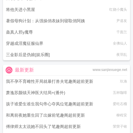
将他关进小黑屋
红烧小魔头
暑假母狗计划：从强操俏表妹到寝取俏阿姨
尹道友
蛊真人邪y魔尊
千面兰
穿越成淫魔征服仙界
全佛仙人
三金影后是伪娘[娱乐圈]
夜羽乱
最新更新
www.sanjiexuege.net
我不孕不育雌性开局就暴打兽夫笔趣阁超前更新
玖渔
萧逸苏颜镇天神医大结局+(番外)
五杯咖啡
孩子谁爱生谁生我勾帝心夺凤位笔趣阁超前更新
爱吃石榴
和离前夜她重生回了出嫁前笔趣阁超前更新
柳程安
傅律师太太说她不回头了笔趣阁超前更新
荣荣子铱