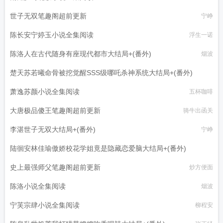
世子无双笔趣阁超前更新
宁峥
陈长安宁婷玉小说全集阅读
浮生一诺
陈洛人在古代随身有座现代都市大结局+(番外)
烟波
楚天苏若曦命骨被挖觉醒SSS级哪吒杀神系统大结局+(番外)
萧逸苏颜小说全集阅读
贪睡的虫儿
五杯咖啡
大唐极品傻王笔趣阁超前更新
骑牛出函关
李湛世子无双大结局+(番外)
宁峥
陆徊安林佳瑜傲娇校花学姐竟是隐藏恋爱脑大结局+(番外)
史上最强师父笔趣阁超前更新
小舟大魔王
炒方便面
陈洛小说全集阅读
烟波
宁芙宗肆小说全集阅读
柳程安