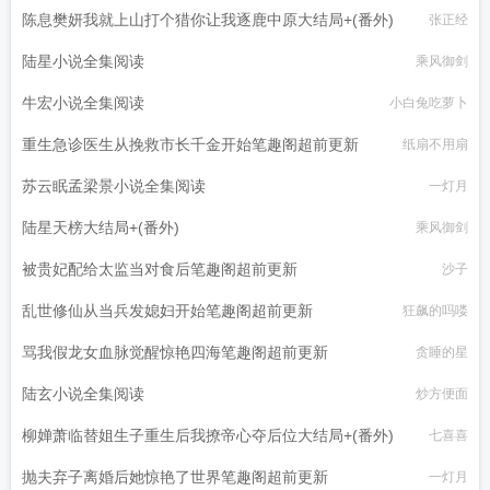
陈息樊妍我就上山打个猎你让我逐鹿中原大结局+(番外)
张正经
甘遂
陆星小说全集阅读
乘风御剑
牛宏小说全集阅读
小白兔吃萝卜
重生急诊医生从挽救市长千金开始笔趣阁超前更新
纸扇不用扇
苏云眠孟梁景小说全集阅读
一灯月
陆星天榜大结局+(番外)
乘风御剑
被贵妃配给太监当对食后笔趣阁超前更新
沙子
乱世修仙从当兵发媳妇开始笔趣阁超前更新
狂飙的吗喽
骂我假龙女血脉觉醒惊艳四海笔趣阁超前更新
贪睡的星
陆玄小说全集阅读
炒方便面
柳婵萧临替姐生子重生后我撩帝心夺后位大结局+(番外)
七喜喜
抛夫弃子离婚后她惊艳了世界笔趣阁超前更新
一灯月