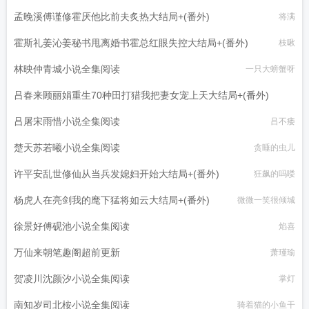
孟晚溪傅谨修霍厌他比前夫炙热大结局+(番外)
将满
霍斯礼姜沁姜秘书甩离婚书霍总红眼失控大结局+(番外)
枝啾
林映仲青城小说全集阅读
一只大螃蟹呀
吕春来顾丽娟重生70种田打猎我把妻女宠上天大结局+(番外)
吕屠宋雨惜小说全集阅读
lucky爹
吕不痿
楚天苏若曦小说全集阅读
贪睡的虫儿
许平安乱世修仙从当兵发媳妇开始大结局+(番外)
狂飙的吗喽
杨虎人在亮剑我的麾下猛将如云大结局+(番外)
微微一笑很倾城
徐景好傅砚池小说全集阅读
焰喜
万仙来朝笔趣阁超前更新
萧瑾瑜
贺凌川沈颜汐小说全集阅读
掌灯
南知岁司北桉小说全集阅读
骑着猫的小鱼干