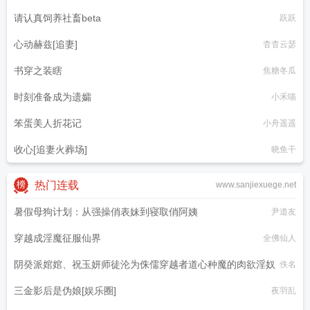
请认真饲养社畜beta
跃跃
心动赫兹[追妻]
杳杳云瑟
书穿之装瞎
焦糖冬瓜
时刻准备成为遗孀
小禾喵
笨蛋美人折花记
小舟遥遥
收心[追妻火葬场]
晓鱼干
热门连载
www.sanjiexuege.net
暑假母狗计划：从强操俏表妹到寝取俏阿姨
尹道友
穿越成淫魔征服仙界
全佛仙人
阴癸派婠婠、祝玉妍师徒沦为侏儒穿越者道心种魔的肉欲淫奴
佚名
三金影后是伪娘[娱乐圈]
夜羽乱