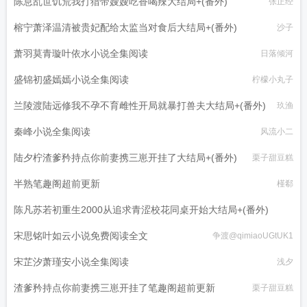
陈息乱世饥荒我打猎带嫂嫂吃香喝辣大结局+(番外)
张正经
榕宁萧泽温清被贵妃配给太监当对食后大结局+(番外)
沙子
萧羽莫青璇叶依水小说全集阅读
日落倾河
盛锦初盛嫣嫣小说全集阅读
柠檬小丸子
兰陵渡陆远修我不孕不育雌性开局就暴打兽夫大结局+(番外)
玖渔
秦峰小说全集阅读
风流小二
陆夕柠渣爹矜持点你前妻携三崽开挂了大结局+(番外)
栗子甜豆糕
半熟笔趣阁超前更新
槿郗
陈凡苏若初重生2000从追求青涩校花同桌开始大结局+(番外)
宋思铭叶如云小说免费阅读全文
争渡@qimiaoUGtUK1
痞子老妖
宋芷汐萧瑾安小说全集阅读
浅夕
渣爹矜持点你前妻携三崽开挂了笔趣阁超前更新
栗子甜豆糕