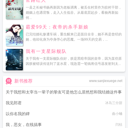
官路红人
一县之长秘书杨再新因为老板调离，被丢在村里作为驻村干部，
婚姻上也遇背叛，走入人生低谷。从最底层起步，看杨再新如
何...
霸爱99天：夜帝的杀手新娘
已完结婚礼惨遭车祸，重生醒来已是面目全非，她不再是曾经的
她，他却化身为夺身俘心的恶魔。一场99天的交易，...
我有一支星际舰队
关于我有一支星际舰队你好，朕是黑暗帝国的皇帝，因为某些原
因朕被错误传送到了蓝水星，现急需一笔钱将信号器发射到太...
新书推荐
www.sanjiexuege.net
关于我想和太宰当一辈子的挚友可是他怎么居然想和我结婚这件事
我见郎君
冰岛三分甜
江枝亚罗
以你名我的碑
曲小蛐
我，恶女，在线搞事
闫桔