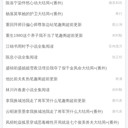
陈洛宁染怦然心动大结局+(番外)
佛系和尚
杨落莫筝她的护卫大结局+(番外)
希行
重回拜师日偏心师尊靠边站笔趣阁超前更新
观云涧
重生1980这个养子我不当了笔趣阁超前更新
米时毅
江锦书周时予小说全集阅读
安冉揽月
陈息小说全集阅读
张正经
盛锦初盛嫣嫣雪夜活埋后我夺了假千金凤命大结局+(番外)
他比前夫炙热笔趣阁超前更新
柠檬小丸子
将满
林川许春麦小说全集阅读
米时毅
拿我换城池我走了将军哭什么笔趣阁超前更新
康代表
云昭谢景墨拿我换城池我走了将军哭什么大结局+(番外)
康代表
凤梧蛇焱狐景穿成恶毒雌性开局就送七个俊美兽夫大结局+(番外)