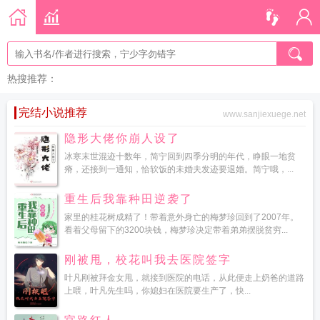
热搜推荐：
完结小说推荐
www.sanjiexuege.net
隐形大佬你崩人设了
冰寒末世混迹十数年，简宁回到四季分明的年代，睁眼一地贫
瘠，还接到一通知，恰软饭的未婚夫发迹要退婚。简宁哦，...
重生后我靠种田逆袭了
家里的桂花树成精了！带着意外身亡的梅梦珍回到了2007年。
看着父母留下的3200块钱，梅梦珍决定带着弟弟摆脱贫穷...
刚被甩，校花叫我去医院签字
叶凡刚被拜金女甩，就接到医院的电话，从此便走上奶爸的道路
上喂，叶凡先生吗，你媳妇在医院要生产了，快...