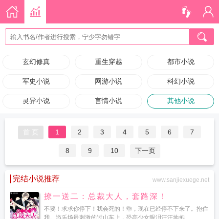
玄幻修真
重生穿越
都市小说
军史小说
网游小说
科幻小说
灵异小说
言情小说
其他小说
首 页
1
2
3
4
5
6
7
8
9
10
下一页
完结小说推荐
www.sanjiexuege.net
撩一送二：总裁大人，套路深！
不要！求求你停下！我会死的！乖，现在已经停不下来了。抱住
我。游乐场最刺激的过山车上，恐高少女眼泪汪汪地抱...