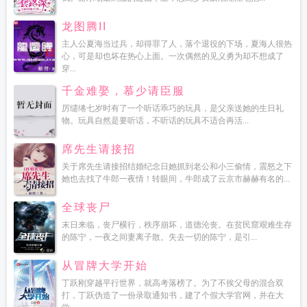
龙图腾II
主人公夏海当过兵，却得罪了人，落个退役的下场，夏海人很热
心，可是却也坏在热心上面。一次偶然的见义勇为却不想成了
穿...
千金难娶，慕少请臣服
厉缱绻七岁时有了一个听话乖巧的玩具，是父亲送她的生日礼
物。玩具自然是要听话，不听话的玩具不适合再活...
席先生请接招
关于席先生请接招结婚纪念日她抓到老公和小三偷情，震怒之下
她也去找了牛郎一夜情！转眼间，牛郎成了云京市赫赫有名的...
全球丧尸
末日来临，丧尸横行，秩序崩坏，道德沦丧。在贫民窟艰难生存
的陈宁，一夜之间妻离子散。失去一切的陈宁，是引...
从冒牌大学开始
丁跃刚穿越平行世界，就高考落榜了。为了不挨父母的混合双
打，丁跃伪造了一份录取通知书，建了个假大学官网，并在大