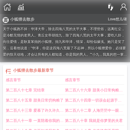
小狐狸去散步
Love想儿
/著
关于小狐跑不掉：华泽大帝，除去四海八荒的太平大事，不理世俗，远离红尘，
是冷酷无情的老男人。青丘女帝胡拙九，除了四海八荒的太平大事，爱吃八卦，
向往爱情，是耿直笨拙的小狐狸。拙九和华泽，情深，却恰似缘浅。她只是笑了
笑，逗着他说道：“华泽，你是这四海八荒最了不起神，所以小狐狸爱你，必须要
爱的惊天动地，才会让所有的人都知道，你是我的男人。”“小九，我真的想一掌，
就把那三生石霹了，用这一生好好的爱你。”命运的兜兜转转，就连
狐狸跑了
小
狐狸逃跑的时候会想些什么
小狐怎么冲刺
小狐狸不见了
小狐狸吧
小狐狸跑酷
小狐狸去散步
最新章节
教程
小狐狸酷跑
小狐狸没出息
小狐狸怎么走路
小狐狸怎么跑
小狐狸过不了的
感言章节
感言章节
跑步
小狐狸在逃跑时候说些什么
小狐狸逃走了简笔画
小狐狸怎么了
小狐狸去
散步
小狐狸跑了数学算法
小狐狸不好
小狐狸快跑怎么样
小狐狸跑过来发疯似
第二百八十七章 完结章
第二百八十六章 甜美小日常狗粮撒
的
小狐狸不见
小狐狸走丢了
小狐狸跑的样子怎么画
小狐狸快逃脱
小狐狸逃
跑
小狐狸贴吧
小狐狸跑酷游戏叫什么
小狐狸跑酷
不完
狐狸快跑和小狐狸ABC有什
第二百八十五章 甜美日常扔狗粮了
第二百八十四章一切误会起源于自
么区别
小狐狸跑了
小狐狸跑了数学故事读后感
小狐狸跑过来说后面的省略号是
己的笨拙
第二百八十三章 爱慕了许久许久的
第二百八十二章 人海茫茫中一眼看
什么意思
小狐狸不见了小狐狸小狐狸
小狐狸怎么不见了
小狐狸跑过来说什
么
小狐狸ABC Max和狐狸快跑怎么搭配
小狐小狐
小狐狸快跑体育
小狐狸去哪
夫君
见你
第二百八十一章 一直陪着你我的小
第二百八十章 我就是你梦里的夫君
了
小狐狸快跑
小狐狸奔跑
小狐狸求助
小狐狸移动
小狐狸跑的简笔画
小狐狐
狐狸