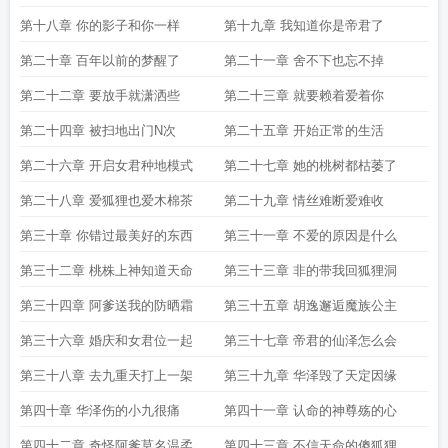
第十八章 你的影子和你一样
第十九章 我知道你是帝君了
第二十章 百年以前的梦醒了
第二十一章 舍不下也忘不掉
第二十二章 要放手就潇洒些
第二十三章 就要赖着爱着你
第二十四章 被扫地出门N次
第二十五章 开始正常的生活
第二十六章 开启女君种地模式
第二十七章 她的桃树都枯萎了
第二十八章 爱狐狸也爱木棉茶
第二十九章 情丝难断爱难收
第三十章 你错过最美好的东西
第三十一章 不爱的原因是什么
第三十二章 桃株上神知道天命
第三十三章 非的带我回狐狸洞
第三十四章 阿爹送我的防晒霜
第三十五章 胡逸邂逅魔族公主
第三十六章 婚庆和女君位一起
第三十七章 帝君的仙泽怎么会
第三十八章 去九重天打上一架
第三十九章 华泽毁了天定因缘
第四十章 华泽伤的小九很痛
第四十一章 认命的神尊殇的心
第四十二章 奇怪阿爹莫名温柔
第四十三章 不信天命的傻狐狸