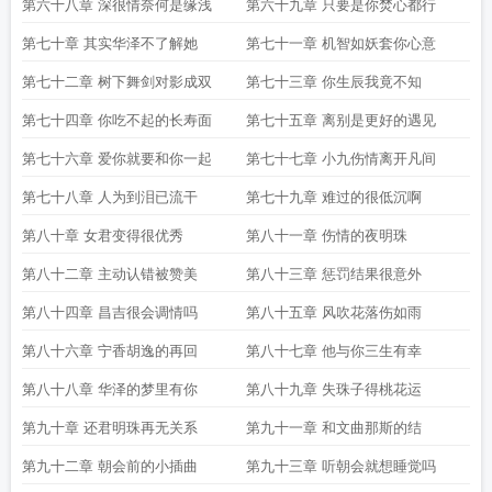
第六十八章 深很情奈何是缘浅
第六十九章 只要是你焚心都行
第七十章 其实华泽不了解她
第七十一章 机智如妖套你心意
第七十二章 树下舞剑对影成双
第七十三章 你生辰我竟不知
第七十四章 你吃不起的长寿面
第七十五章 离别是更好的遇见
第七十六章 爱你就要和你一起
第七十七章 小九伤情离开凡间
第七十八章 人为到泪已流干
第七十九章 难过的很低沉啊
第八十章 女君变得很优秀
第八十一章 伤情的夜明珠
第八十二章 主动认错被赞美
第八十三章 惩罚结果很意外
第八十四章 昌吉很会调情吗
第八十五章 风吹花落伤如雨
第八十六章 宁香胡逸的再回
第八十七章 他与你三生有幸
第八十八章 华泽的梦里有你
第八十九章 失珠子得桃花运
第九十章 还君明珠再无关系
第九十一章 和文曲那斯的结
第九十二章 朝会前的小插曲
第九十三章 听朝会就想睡觉吗