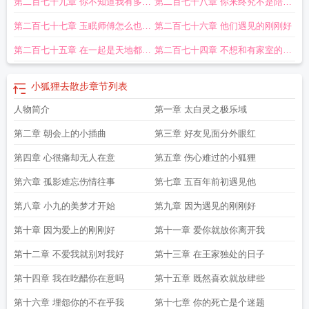
第二百七十九章 你不知道我有多爱
第二百七十八章 你来终究不是陪我
你
看雪景
第二百七十七章 玉眠师傅怎么也在
第二百七十六章 他们遇见的刚刚好
船上
第二百七十五章 在一起是天地都管
第二百七十四章 不想和有家室的你
不了的事
扯关系
小狐狸去散步
章节列表
人物简介
第一章 太白灵之极乐域
第二章 朝会上的小插曲
第三章 好友见面分外眼红
第四章 心很痛却无人在意
第五章 伤心难过的小狐狸
第六章 孤影难忘伤情往事
第七章 五百年前初遇见他
第八章 小九的美梦才开始
第九章 因为遇见的刚刚好
第十章 因为爱上的刚刚好
第十一章 爱你就放你离开我
第十二章 不爱我就别对我好
第十三章 在王家独处的日子
第十四章 我在吃醋你在意吗
第十五章 既然喜欢就放肆些
第十六章 埋怨你的不在乎我
第十七章 你的死亡是个迷题