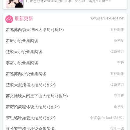
门都想把这只金凤凰抱回自家。陆小姐，这是H家新出...
最新更新
www.sanjiexuege.net
萧逸苏颜镇天神医大结局+(番外)
五杯咖啡
萧诺小说全集阅读
鱼初见
楚凌天小说全集阅读
惊蛰落月
李湛小说全集阅读
宁峥
萧逸苏颜小说全集阅读
五杯咖啡
楚凌天混沌塔大结局+(番外)
惊蛰落月
苏文陆晚风阎王下山大结局+(番外)
苍月夜
萧诺鸿蒙霸体诀大结局+(番外)
鱼初见
宋思铭叶如云大结局+(番外)
争渡@qimiaoUGtUK1
陈长安宁婷玉小说全集阅读
浮生一诺