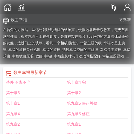
歌曲幸福
方齐
/著
在转角的方展浩，从远处就听到糟糕的钢琴声，慢慢地靠近音乐教室，毫无节奏
感的弹法，根本就算不上在弹钢琴．是谁在製造噪音？没睡饱的方展浩抓乱蓬松
的发丝，透过门上的玻璃，看到一个相貌跟她的..
幸福主题的歌
幸福才是主旋
律
幸福的旋律是什么歌
幸福的旋律
拓展幸福空间的主旋律
幸福是主旋律
幸福
乐曲
幸福歌曲原唱
歌曲(幸福)
幸福主旋律与什么动词搭配好
幸福主题视频
幸
福主角音乐
幸福的主意
幸福 主题
幸福的主页
幸福预设歌曲
幸福的主角歌
曲
幸福歌的旋律特点
幸福歌调式
幸福为主题的歌曲
歌曲幸福
主题是幸福
轻
歌曲幸福
最新章节
音乐幸福
幸福主旋律手抄报
幸福主题的歌曲
幸福的旋律电视剧
幸福旋律的意
番外 不离不弃
第十章4 完
思
幸福节奏
幸福演唱
歌曲幸福节拍
幸福歌曲视频
幸福的主角歌词
幸福序
曲
幸福主题
音乐 幸福
幸福是生活的主旋律
唱响幸福主旋律
幸福主题曲
幸福
第十章3
第十章2
音乐
幸福旋律是什么意思
幸福主歌
歌曲 幸福
第十章1
第九章5 修正补偿
第九章4
第九章3 修正
第九章2
第九章1