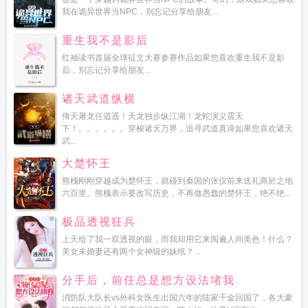
我在诡异世界当NPC，别忘记分享给朋友...
重生我不是影后
红袖读书首届全球征文大赛参赛作品如果您喜欢重生我不是影
后，别忘记分享给朋友...
诸天武道纵横
倚天屠龙任逍遥！天龙独步纵江湖！龙蛇演义震天
下！。。。。。。穿梭诸天万界，追寻武道真谛如果您喜欢诸天
武...
大楚怀王
熊槐刚刚穿越成为楚怀王，就碰到秦国的张仪前来送礼商於之地
六百里。熊槐表示要改写历史，不再做愚蠢的楚怀王，绝不绝...
极品透视狂兵
上天给了我一双透视的眼，而我却用它来阅遍人间美色！什么？
美女未婚妻还有两个女神级的妹纸？...
分手后，前任总是想方设法堵我
消防队大队长vs外科女医生出国六年的陆家千金回国了，各大豪