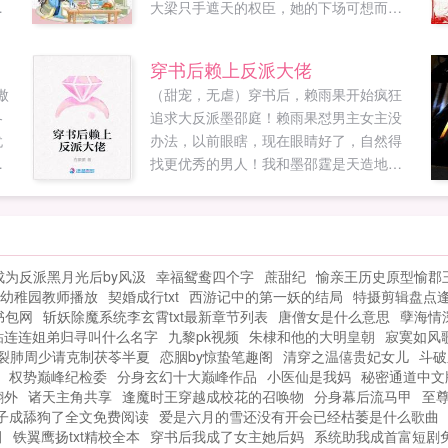
忧
大梁只手遮天的权臣，她的下场可想而
你
知。幸好，她醒来时对男主的虐待才刚刚
日
开始，面对面前淡漠深沉的男主，苏青宁
穿书后赖上反派大佬
刎
低下了头，一切还来得及改变吗？...
傲
（甜宠，无虐）穿书后，赖雨果开始疯狂
我
各
追求大反派墨邵庭！赖雨果怼男主女主没
犹
办法，以前眼瞎，现在眼睛好了，自然得
随
找更优秀的男人！我和墨邵霆是天造地设
的一对！墨邵霆如果您喜欢穿书后赖上反
派大佬，别忘记分享给朋友...
成为反派黑月光后by风汲
幸福鸳鸯四个字
蔗甜纪
愉亲王历史原型愉郡
幼稚园教师播放
契婚成行txt
西游记中的第一妖的结局
特摄剪辑盘点
书包网
斩妖除魔系统李玄霄txt最新章节列表
唐僧女是什么意思
孽海情深
粘连连姐弟归寻叫什么名字
九黎pk视频
朱棣和他的大明皇朝
寂寞如风
裂肺周少请克制茯苓半夏
恋胭by惊蛰笔趣阁
清穿之温僖贵妃女儿
斗破
权势巅峰纪检委
分身玄幻十大巅峰作品
小医仙是我妈
秘密通道中文
翻外
诸天主角共享
逢魔时王穿越成校花的召唤物
分身幕后流马甲
至尊
子成舔狗了全文免费阅读
爱是六月的雪还没有开会已经枯萎是什么歌曲
田
铁翼鹰扬txt精校全本
穿书后我成了女主她后妈
系统助我成首富短剧