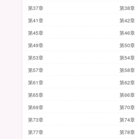
第37章
第38章
第41章
第42章
第45章
第46章
第49章
第50章
第53章
第54章
第57章
第58章
第61章
第62章
第65章
第66章
第69章
第70章
第73章
第74章
第77章
第78章