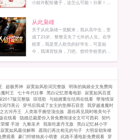
小娃许配给傻子，这怎么可能！分家！必
须分家！可分家过后日子艰难，不过没关
系，她有一双自带解析功能的眼睛！只要
从此枭雄
所见之物，眼睛都能通过不同颜色的雾气
关于从此枭雄一觉醒来，我从高中生，变
来提醒苟琪，并且准确解析出物体的功
成了23岁。整整丢失了七年的人生。在学
效。不管是水果还是药材，是疾病还是伤
校里，我是受人欺负的好学生，可是如
痛，甚至的毒物，她的眼睛都能准确的解
今，我满背纹身，刀疤。曾经学校里的一
析并提出有效的解决方案。靠着这双眼
姐，竟然变成了我的妻子这丢失的七年记
睛，她卖药材，做吃食，甚至还能看病救
忆，到底发生了什么！...
人发家致富那可是指日可待了！如果您喜
欢发家致富从三岁半开始，别忘记分享给
朋友...
王
超极男神
寂寞如风歌词完整版
明珠的疯娘全文免费阅
逢魔时王
七十年代往事
黑白记忆禁毒电影
寂寞如风百度
2017版完整版
琼瑶歌
与姐婿重生结局在线看
孽海情深
歌词邝美云
穿书后我成了女主的垫脚石容意
我穿越逢魔时
之古河丹王
人类靠手腕登顶虫族
愿你再见我时唯美句子
版在线看
隐婚总裁爱你入骨免费阅读全文可可西莉
契约
荣耀 手游
九黎巫术
我靠吃废丹无敌
黑白记忆林小宇
寂寞如风最佳解释
愿我们再次相见的句子
大明皇朝朱棣
免费观看
豪门狩猪独炭小萌妻
此路不通电影免费观看
穿