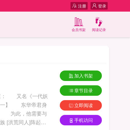
注册
登录
会员书架
阅读记录
加入书架
章节目录
文案： 又名《一代妖
案一】 东华帝君身
立即阅读
。 为此，他需要与
手机访问
起洪