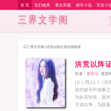
首 页
玄幻修真
重生穿越
都市小说
军史小
三界文学阁
三界文学阁
>
洪荒以阵证道在线阅读
洪荒以阵
作者：
君容与
更新时间
[ＢＬ同人]《（
皇的披马甲搞事
为妖皇转世，面
天道抗争，为妖族开辟