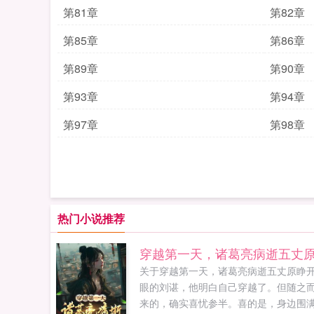
第81章
第82章
第85章
第86章
第89章
第90章
第93章
第94章
第97章
第98章
热门小说推荐
穿越第一天，诸葛亮病逝五丈
关于穿越第一天，诸葛亮病逝五丈原睁
眼的刘谌，他明白自己穿越了。但随之
来的，确实喜忧参半。喜的是，身边围