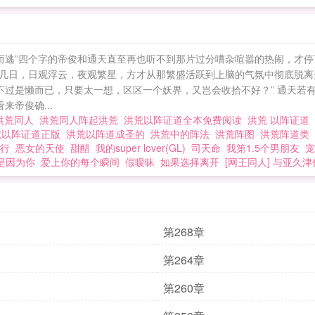
荒而逃”四个字的帝俊和通天直至再也听不到那片过分嘈杂喧嚣的热闹，才停
几日，日观浮云，夜观繁星，方才从那繁盛活跃到上脑的气氛中彻底脱离
不过是懒而已，只要太一想，区区一个妖界，又岂会收拾不好？” 通天若
来帝俊确...
[洪荒同人
洪荒同人阵起洪荒
洪荒以阵证道全本免费阅读
洪荒 以阵证道
荒以阵证道正版
洪荒以阵道成圣的
洪荒中的阵法
洪荒阵图
洪荒阵道类
行
恶女的天使
甜醋
我的super lover(GL)
司天命
我第1.5个男朋友
宠
是因为你
爱上你的每个瞬间
假暧昧
如果选择离开
[网王同人] 与亚久
第268章
第264章
第260章