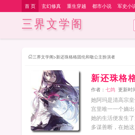
首 页
玄幻修真
重生穿越
都市小说
军史小
三界文学阁
三界文学阁
>
新还珠格格固伦和敬公主扮演者
新还珠格
作者：
七鸽
更新时间：
她阿玛是清高宗皇
宫里唯一一个嫡出
她的生活便发生了