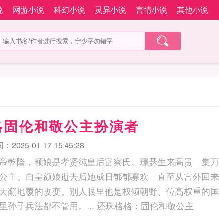
说
网游小说
科幻小说
灵异小说
言情小说
其他小说
格固伦和敬公主扮演者
2025-01-17 15:45:28
帝乾隆，额娘是孝贤纯皇后富察氏。璟瑟生来高贵，集万
公主。自皇额娘逝去后她成日郁郁寡欢，直至从宫外回来
天翻地覆的改变。别人眼里他是权倾朝野、位高权重的国
多谋善断，在她这里孙子兵法都不管用。... 还珠格格：固伦和敬公主