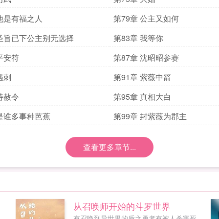
 他是有福之人
第79章 公主又如何
 圣旨已下公主别无选择
第83章 我等你
 平安符
第87章 沈昭昭参赛
遇刺
第91章 紫薇中箭
 特赦令
第95章 真相大白
 是谁多事种芭蕉
第99章 封紫薇为郡主
查看更多章节...
从召唤师开始的斗罗世界
，
有召唤到异世界的盾之勇者有被人杀害死