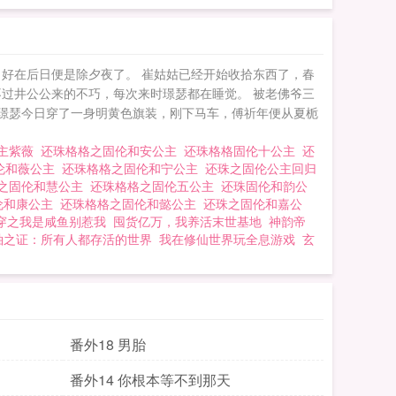
 好在后日便是除夕夜了。 崔姑姑已经开始收拾东西了，春
过井公公来的不巧，每次来时璟瑟都在睡觉。 被老佛爷三
 璟瑟今日穿了一身明黄色旗装，刚下马车，傅祈年便从夏栀
公主紫薇
还珠格格之固伦和安公主
还珠格格固伦十公主
还
伦和薇公主
还珠格格之固伦和宁公主
还珠之固伦公主回归
之固伦和慧公主
还珠格格之固伦五公主
还珠固伦和韵公
伦和康公主
还珠格格之固伦和懿公主
还珠之固伦和嘉公
穿之我是咸鱼别惹我
囤货亿万，我养活末世基地
神韵帝
袖之证：所有人都存活的世界
我在修仙世界玩全息游戏
玄
番外18 男胎
番外14 你根本等不到那天