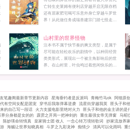
任
亡转生史莱姆有便利店穿越开启无限存档
上
还有居家肥宅喝可乐意外身亡穿越斗罗世
人
界！从此做任务成瑞兽建宗门踏七怪走向
爆
人生巅峰。ps小说会涉及一些宝可梦的精
盯
灵以及斗罗大陆的世界观。如果您喜欢从
山村里的世界怪物
。
召唤师开始的斗罗世界，别忘记分享给朋
指
注本书不属于快节奏的爽文类型，是属于
就
友...
接
尽可能在轻松欢乐的剧情中，以种田经营
家
捭
类类形式，展现出一个被主角影响后的世
，
有
界。在山村里，叶虫鸣过着悠闲快乐的生
是
我
活。暗地里，他用着怪物之身在外面四处
果
气
搅风搅雨。因为他，万千男儿为了捕捉‘触
移
上
手怪’，而在大海上拼搏奋斗。因为他，无
家
喜
数冒险者以及女权斗士们，进入了被凶残
欢
男友笔趣阁最新章节更新内容
星海垂钓者是反派吗
青梅竹马ok
阿细原
分
怪物掌控的神奇国度。叶虫鸣每次的计
朋
代有空间女配是团宠
穿书后我靠弹幕逆袭
流星街穿越我英
匪头子和
划，都会明确其发展方向。但是局势的变
来的自己写一段话
火力支援电影里绝对火力
匪头子和他的金主讲的是
化总会出现意外，最终演变成了荒诞的剧
万界分身都是女的的
霹雳之开局一把神剑的
重生最强女帝无弹窗
马昭
情作品风格轻松搞笑，适于吐槽。如果您
陈妙瑛命转情真
皇家骑士团 收人
一念心转万境转歌词
抄家流放养
喜欢山村里的世界怪物，别忘记分享给朋
游
海贼让世界知晓真相
斗罗之九彩龙神
痴情少
清风可以化雨吗
重