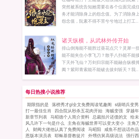
突然被系统告知她需要在各个位面完成
务才能消除身上的怨念值。为了消除身
怨念值，阮素不得不苦兮兮地过上打工
的生活。穿越各个小世界消除男主们快
棚的黑化值，还要小心其他主角团的人
诸天纵横，从武林外传开始
上她。只是一穿进来，阮素就要暴走了
排山倒海能不能胜过葵花点穴？灵犀一
这些原主都是怎么回事，没事惹了男主
能不能夹住小李飞刀？散手八扑能不能
跑，让她一个人来当背锅侠！真是人在
下天外飞仙？万剑归宗能不能融合纵横
中坐，锅从天上来！面对黑化的男主们
阖？紫郢青索能不能破去拔剑斩天？我
阮素只能硬着头皮消除黑化值。她本只
一把剑，剑名苍天有泪，荡尽魑魅魍魉
兢兢业业地在系统的安排下做任务，结
有一壶酒，酒名日月清辉，饮尽江湖豪
本该对女主死心塌地的男主们，个个都
庞眉斗竖恶精神，万里腾空一踊身，背
每日热搜小说推荐
情别恋了！阮素我只想快点搞完任务回
匣中三尺剑，为天且示不平人！如果您
恰饭，大佬别那么认真啊！1v1如果您喜
期限指的是
落榜秀才gl全文免费阅读笔趣阁
s级哨兵变
欢诸天纵横，从武林外传开始，别忘记
戏精女配真不想抢男主，别忘记分享给
打一最佳生肖
四合院从秒杀五花肉开始
海贼变强
穿越年
享给朋友...
友...
新章节列表
马昭德个人简介资料
总裁拍片还债的文
给未
风几许下一句是什么
主角在海贼世界可以变大变小
主角
人
财阀大佬他认真了免费阅读
马昭阳
咸鱼不想说话作品
恩版本演员表
耶稣基督教徒片
外甥仿舅高级说法
强行西