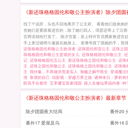
《新还珠格格固伦和敬公主扮演者》除夕团圆
找了个说辞，头也不回地离开了公主府。 看着他们急匆匆的
杏她们是要跟着进宫的，除了她们四人，璟瑟还带上了沉香
言两语就给打发了。 除夕宫宴，皇上特许官员携家眷进宫
手上拿过锻绣斗篷披在她身上。 老佛爷摸了摸她的手，觉得有
还珠格格固伦和敬公主扮演者
还珠固伦和宜公主
还珠之
珠格格固伦和敬公主是谁的女儿
还珠格格固伦和敬公主
记
还珠格格固伦五公主
新还珠格格之固伦和敬公主
还珠
主
还珠之固伦和敬公主
还珠格格之固伦和敬公主
还珠格
主
我伏羲，不再做洪荒老实人
海贼之躺平医生
穿成魔法
境
靠谱的自己
综影视：穿越万界之旅
诸神末日：萝莉有
阶高手在都市
五零傻宝富家强国
路人在修仙界搞内卷
种
《新还珠格格固伦和敬公主扮演者》最新章节
除夕团圆夜大结局
番外20
番外17 爱屋及乌
番外16