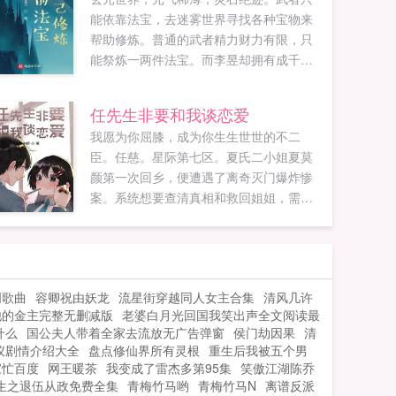
能依靠法宝，去迷雾世界寻找各种宝物来
帮助修炼。普通的武者精力财力有限，只
能祭炼一两件法宝。而李昱却拥有成千上
万的法宝。因为他的法宝不仅不需要自己
的心神控制，还能自己修炼。你的无情剑
任先生非要和我谈恋爱
吸收日月精华，由法器进化为灵器，能自
我愿为你屈膝，成为你生生世世的不二
动斩敌于千米之外。你的天地阴阳镜吞噬
臣。任慈。星际第七区。夏氏二小姐夏莫
宝器碎片，探查范围由十里扩张到五百
颜第一次回乡，便遭遇了离奇灭门爆炸惨
里。你的无影化血刀与主人精神产生共
案。系统想要查清真相和救回姐姐，需要
鸣，领悟了空间穿梭的技能。依靠自己的
先集满最强星际指挥官R的十二块灵魂碎
法宝，李昱在迷雾世界如鱼得水，修炼进
片。然而第一块碎片的现主人，就让她皱
度一日千里如果您喜欢我的法宝会自己修
了眉，是她的‘克星’任慈哥哥。任慈薄情入
炼，别忘记分享给朋友...
骨，孤傲成瘾，对世上任何美色都毫无兴
创歌曲
容卿祝由妖龙
流星街穿越同人女主合集
清风几许
趣。直到夏莫颜以妻子身份，闯进他无趣
他的金主完整无删减版
老婆白月光回国我笑出声全文阅读最
的生活。任慈夏莫颜就是我的命。可当偏
什么
国公夫人带着全家去流放无广告弹窗
侯门劫因果
清
执贵公子以为，枕边人留在他身边，似乎
仪剧情介绍大全
盘点修仙界所有灵根
重生后我被五个男
只是想偷他东西时，他发了疯。匕首架在
家忙百度
网王暖茶
我变成了雷杰多第95集
笑傲江湖陈乔
她脖子上。任慈我的心被你视如草芥，那
生之退伍从政免费全集
青梅竹马哟
青梅竹马N
离谱反派