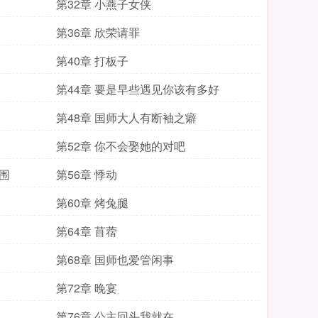
第32章 小燕子女侠
第36章 欣荣请罪
第40章 打板子
第44章 要是早些遇见你该有多好
第48章 国师大人有断袖之癖
第52章 你不会娶她的对吧
围
第56章 悸动
第60章 烤兔腿
第64章 苜蓿
第68章 国师也爱管闲事
第72章 晚宴
第76章 公主回头我就在