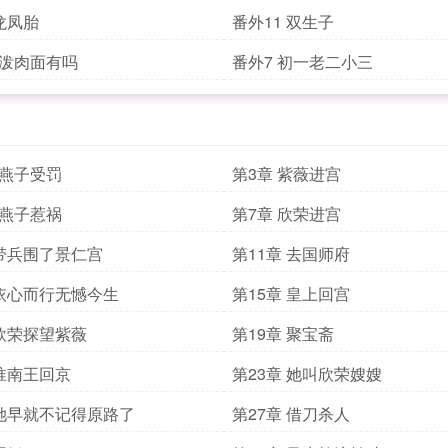
外12 龙凤胎
番外11 双生子
笋泼肉面有吗
番外7 初一老二小三
小燕子受罚
第3章 紫薇进宫
小燕子惹祸
第7章 欣荣进宫
 带兵围了景仁宫
第11章 去国师府
 依心而行无憾今生
第15章 皇上回宫
 欣荣探望紫薇
第19章 聚宝斋
 淮南王回京
第23章 她叫欣荣嫂嫂
 她早就不记得原路了
第27章 借刀杀人