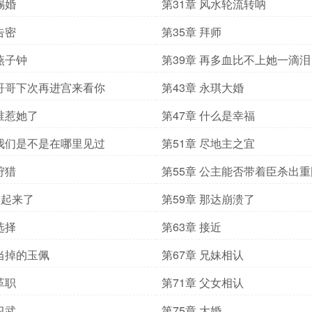
赐婚
第31章 风水轮流转呐
告密
第35章 拜师
 燕子钟
第39章 再多血比不上她一滴泪
 哥哥下次再进宫来看你
第43章 永琪大婚
 谁惹她了
第47章 什么是幸福
 我们是不是在哪里见过
第51章 尽地主之宜
狩猎
第55章 公主能否带着臣杀出重
想起来了
第59章 那达崩溃了
选择
第63章 接近
 当掉的玉佩
第67章 兄妹相认
革职
第71章 父女相认
习武
第75章 大婚