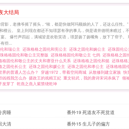
夜大结局
背影，老佛爷摇了摇头，“唉，都是快做阿玛额娘的人了，还这么任性。”
和檀云。 皇上到现在都还不知璟瑟有孕的事儿，倒是请井德明来瞧过，不
赴宴。 爆竹声四起，满城皆是欢歌笑语，璟瑟扬了扬嘴角，放下了帘子。
些...
固伦和瑞公主
还珠格格之固伦和宪公主
还珠之固伦和婉公主
还珠固伦
还珠格格固伦和敬公主完整版
还珠格格固伦和敬公主 七鸽
还珠格格之固
格格固伦和敬公主的丈夫和赛亚什么关系
还珠格格之固伦和懿
还珠格格
格之固伦长公主
还珠之固伦和媛公主
还珠之固伦和孝公主
还珠格格固
世界的普通人怎么办？
穿越1972，带着空间商城
从散修到建立家族
快
些凶残我怎么办
摄政王的戏精王妃
重文轻武，我的唐诗宋词杀疯了
领
子发芽了
乾燕之燕入紫禁绕乾坤
 分房睡
番外19 死道友不死贫道
 回大清
番外15 生儿子的偏方