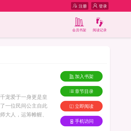
注册
登录
会员书架
阅读记录
加入书架
章节目录
千宠爱于一身更是皇
了一位民间公主自此
立即阅读
师大人，运筹帷幄、
手机访问