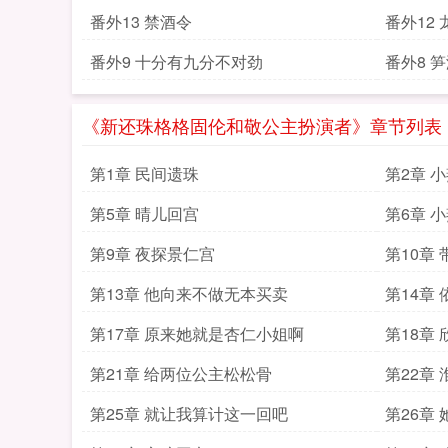
番外13 禁酒令
番
番外9 十分有九分不对劲
番外8 
《新还珠格格固伦和敬公主扮演者》章节列表
第1章 民间遗珠
第2章 
第5章 晴儿回宫
第6章 
第9章 夜探景仁宫
第10章
第13章 他向来不做无本买卖
第14章
第17章 原来她就是杏仁小姐啊
第18章
第21章 给两位公主松松骨
第22章
第25章 就让我算计这一回吧
第26章