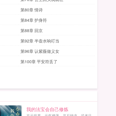
第80章 情诗
第84章 护身符
第88章 回京
第92章 半壶水响叮当
第96章 认紫薇做义女
第100章 平安符丢了
我的法宝会自己修炼
玄元世界，元气稀薄，灵石绝迹。武者只