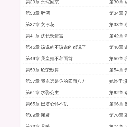
第29章 永琮回京
第30章 
第33章 醉酒
第34章 
第37章 玄冰花
第38章
第41章 沈长欢进宫
第42章
第45章 该说的不该说的都说了
第46章
第49章 我皇姐不养面首
第50章
第53章 欣荣献舞
第54章 
第57章 我永远是你的四面八方
她终于
第61章 求娶公主
第62章 
第65章 巴塔心怀不轨
第66章
第69章 团聚
第70章 
第73章 骨哨
第74章 