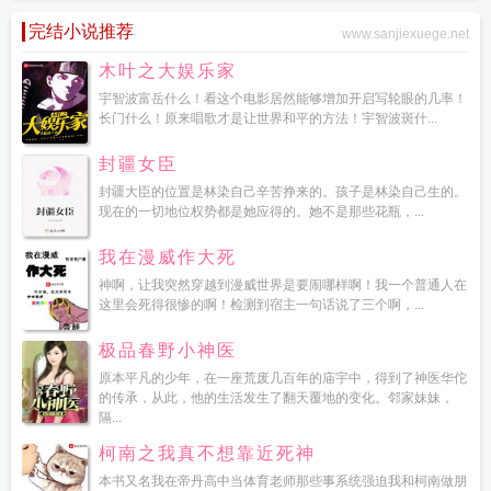
完结小说推荐
www.sanjiexuege.net
木叶之大娱乐家
宇智波富岳什么！看这个电影居然能够增加开启写轮眼的几率！
长门什么！原来唱歌才是让世界和平的方法！宇智波斑什...
封疆女臣
封疆大臣的位置是林染自己辛苦挣来的。孩子是林染自己生的。
现在的一切地位权势都是她应得的。她不是那些花瓶，...
我在漫威作大死
神啊，让我突然穿越到漫威世界是要闹哪样啊！我一个普通人在
这里会死得很惨的啊！检测到宿主一句话说了三个啊，...
极品春野小神医
原本平凡的少年，在一座荒废几百年的庙宇中，得到了神医华佗
的传承，从此，他的生活发生了翻天覆地的变化。邻家妹妹，
隔...
柯南之我真不想靠近死神
本书又名我在帝丹高中当体育老师那些事系统强迫我和柯南做朋