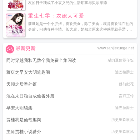
友的日子我成了小哀义兄的生活琐事与贝尔摩德...
重生七零：农媳太可爱
前世她是一个小胖妞，喜欢美食，除了美食，就是喜欢追在他的
身后，问他各种事情。长大后，她知道原来这种感觉就是爱，...
最新更新
www.sanjiexuege.net
同时穿越我和无数个我免费全集阅读
腊肉豆角煲仔饭
蒋庆之早安大明笔趣阁
迪巴拉爵士
天倾之后番外篇
佛前献花
混在末日独自成仙番外篇
言归正传
早安大明续集
迪巴拉爵士
贾桂我是仙笔趣阁
历史里吹吹风
主角贾桂小说番外
历史里吹吹风