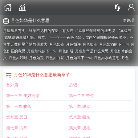
月色如华是什么意思
岁馀
/著
月崖幽谷万丈，终年不见日的深渊。有人云：“风烟经年繚绕的虚无境。”亦或曰：
“魑魅魍魎群魔乱舞之殿堂。”——?——夜色清冷，屋内的光却很暖长夜漫漫，苍
穹里无数的星子悄然俯瞰大..
月色如镜
月色如许
月色如洗
月色如酒的下一句
月
色如昼的意思
月色如银的下一句
月色如斯
月色如华是什么意思
月色如水的含
义
月色如浅唱
月色如玉
月色如白昼
月色如霜下一句
月色如水啥意思
月色如
水的下一句
月色如昼
月色如初
月色如莹
月色如银
月色如水什么意思
月色如
玉的意思
月色如水的意思
月色如水下一句
月色如水是成语吗?
月色如银什么意
月色如华是什么意思
最新章节
思
月色如光
月色如纱的意思是什么
今晚月色如水
月色如绸
月色如水意思
月
番外篇
后记
色如盐
月色如水歌词
月色如流水一般
当年月色就如今日
月色如练
月色如银的
意思是什么
形容月色如水
月色如水下一句是什么
月色如银的图片
月色如水是
第十三章 美好完结
第十二章 带你
什么意思?
月色如烟什么意思
月色如水
月色如洗全诗原文
月色如华
月色如水
的解释
月色如故
女尊月色如你
月色如雪什么意思
月色如银的意思
月色如洗后
第十一章 吻落
第十章 波动
一句
月色如昼下联
月色如诗
月色皎洁如水
月色如醉
第九章 忌日
第八章 回来
第七章 方阵
第六章 拥抱